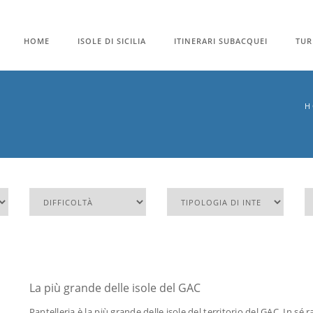
HOME
ISOLE DI SICILIA
ITINERARI SUBACQUEI
TUR
H
La più grande delle isole del GAC
Pantelleria è la più grande delle isole del territorio del
GAC. In sé r