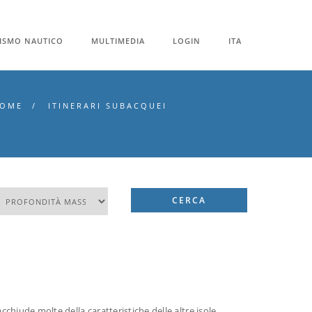
ISMO NAUTICO
MULTIMEDIA
LOGIN
ITA
OME
ITINERARI SUBACQUEI
CERCA
acchiude molte della caratteristiche delle altre isole