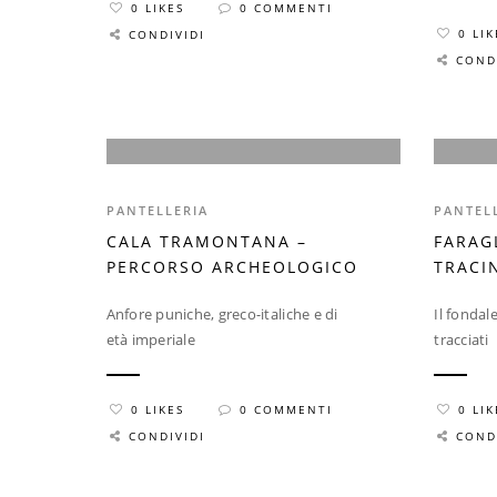
0 LIKES
0 COMMENTI
0 LIK
CONDIVIDI
COND
PANTELLERIA
PANTEL
CALA TRAMONTANA –
FARAG
PERCORSO ARCHEOLOGICO
TRACI
Anfore puniche, greco-italiche e di
Il fondal
età imperiale
tracciati
0 LIKES
0 COMMENTI
0 LIK
CONDIVIDI
COND