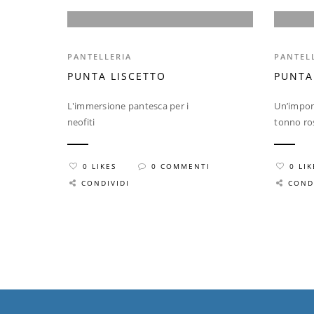
PANTELLERIA
PANTEL
PUNTA LISCETTO
PUNTA
L'immersione pantesca per i
Un’impone
neofiti
tonno ro
0 LIKES
0 COMMENTI
0 LIK
CONDIVIDI
COND