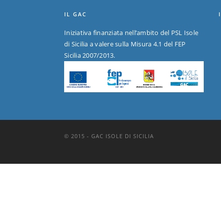
IL GAC
Iniziativa finanziata nell’ambito del PSL Isole
di Sicilia a valere sulla Misura 4.1 del FEP
Sicilia 2007/2013.
© 2015 - GAC ISOLE DI SICILIA