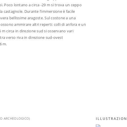
pi. Poco lontano a circa -29 m si trova un ceppo
da castagnole. Durante l’immersione è facile
avera bellissime aragoste. Sul costone a una
ossono ammirare altri reperti: colli di anfora e un
 m circa in direzione sud si osservano vari
tra verso riva in direzione sud-ovest
 6 m.
ILLUSTRAZION
SO ARCHEOLOGICO)