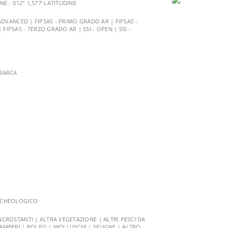
NE - 012° 1,577’ LATITUDINE
 ADVANCED | FIPSAS - PRIMO GRADO AR | FIPSAS -
IPSAS - TERZO GRADO AR | SSI - OPEN | SSI -
 BARCA
RCHEOLOGICO
NCROSTANTI | ALTRA VEGETAZIONE | ALTRI PESCI DA
AMBERI | POLPO | MOLLUSCHI | SPUGNE | ALTRO