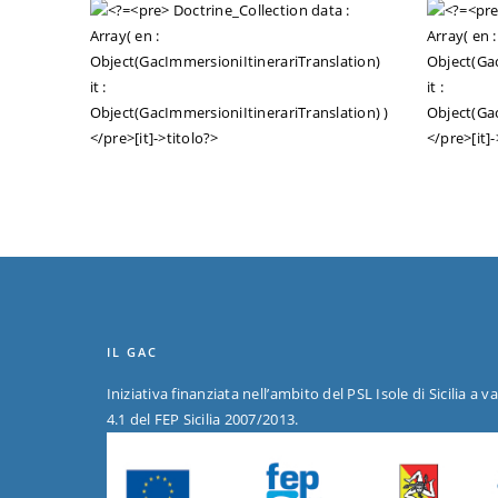
IL GAC
Iniziativa finanziata nell’ambito del PSL Isole di Sicilia a v
4.1 del FEP Sicilia 2007/2013.