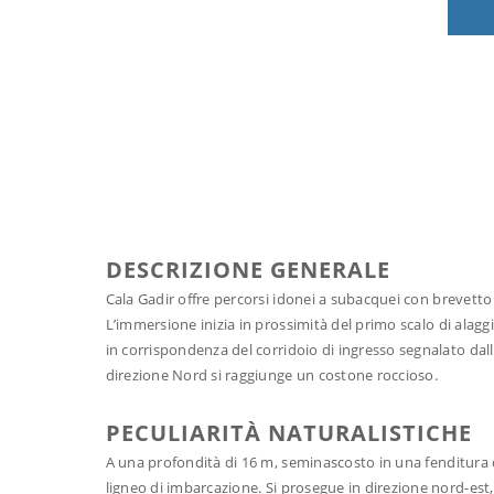
DESCRIZIONE GENERALE
Cala Gadir offre percorsi idonei a subacquei con brevetto
L’immersione inizia in prossimità del primo scalo di alagg
in corrispondenza del corridoio di ingresso segnalato dal
direzione Nord si raggiunge un costone roccioso.
PECULIARITÀ NATURALISTICHE
A una profondità di 16 m, seminascosto in una fenditura
ligneo di imbarcazione. Si prosegue in direzione nord-est,