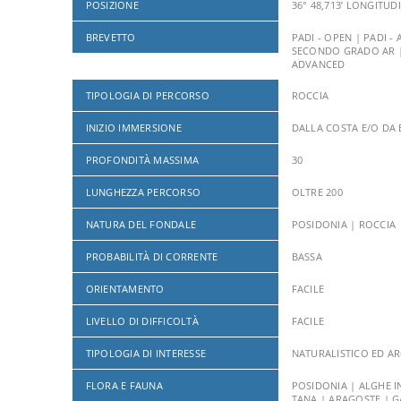
POSIZIONE
36° 48,713’ LONGITUDI
BREVETTO
PADI - OPEN | PADI -
SECONDO GRADO AR | F
ADVANCED
TIPOLOGIA DI PERCORSO
ROCCIA
INIZIO IMMERSIONE
DALLA COSTA E/O DA
PROFONDITÀ MASSIMA
30
LUNGHEZZA PERCORSO
OLTRE 200
NATURA DEL FONDALE
POSIDONIA | ROCCIA
PROBABILITÀ DI CORRENTE
BASSA
ORIENTAMENTO
FACILE
LIVELLO DI DIFFICOLTÀ
FACILE
TIPOLOGIA DI INTERESSE
NATURALISTICO ED A
FLORA E FAUNA
POSIDONIA | ALGHE I
TANA | ARAGOSTE | G