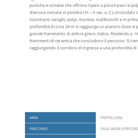
puniche e romane che offrono riparo a piccoli pesci e pol
d’ancora romana in piombo (III – II sec. a. C.) circondato 
incontrare: saraghi, polpi, murene, nudibranchi e in prim
profondità di circa 24 m si raggiunge un pianoro dove si p
grande frammento di anfora greco- italica. Risalendo a -16
frammenti di ceramica che concludono il percorso. Si rien
raggiungendo il corridoio di ingresso a una profondità di
AREA
PANTELLERIA
PERCORSO
CALA GADIR (PERCOR