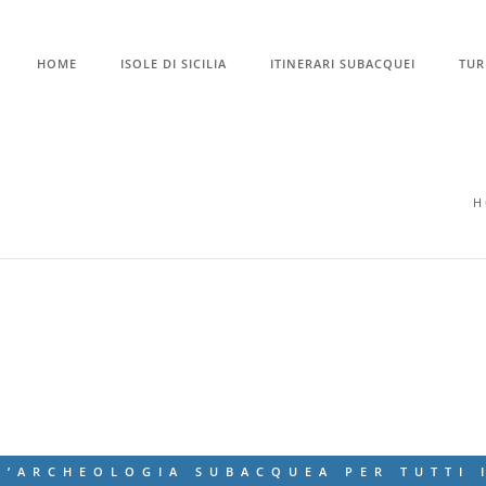
HOME
ISOLE DI SICILIA
ITINERARI SUBACQUEI
TUR
H
CALA GADIR (PERCORSO
ARCHEOLOGICO)
L’ARCHEOLOGIA SUBACQUEA PER TUTTI 